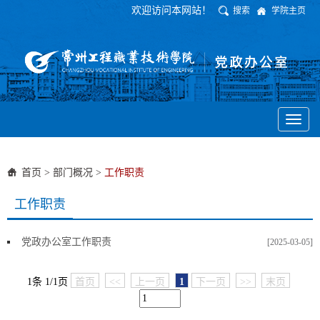
欢迎访问本网站！
搜索
学院主页
Toggl
naviga
首页
>
部门概况
>
工作职责
工作职责
党政办公室工作职责
[2025-03-05]
1条 1/1页
首页
<<
上一页
1
下一页
>>
末页