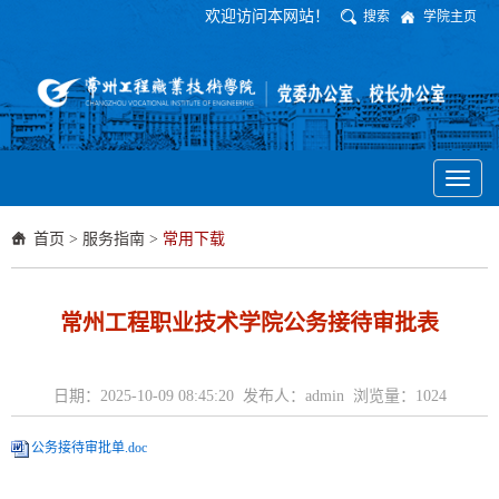
欢迎访问本网站！
搜索
学院主页
Toggl
naviga
首页
>
服务指南
>
常用下载
常州工程职业技术学院公务接待审批表
日期：2025-10-09 08:45:20 发布人：admin 浏览量：
1024
公务接待审批单.doc