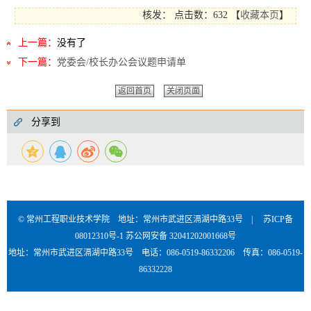
核发：
点击数：632
【
收藏本页
】
上一篇：
没有了
下一篇：
党委会/校长办公会议题申请单
返回首页
关闭页面
分享到
© 常州工程职业技术学院 地址：常州市武进区滆湖中路33号 |
苏ICP备
08012310号-1
苏公网安备 32041202001668号
地址：常州市武进区滆湖中路33号 电话：086-0519-86332206 传真：086-0519-
86332228