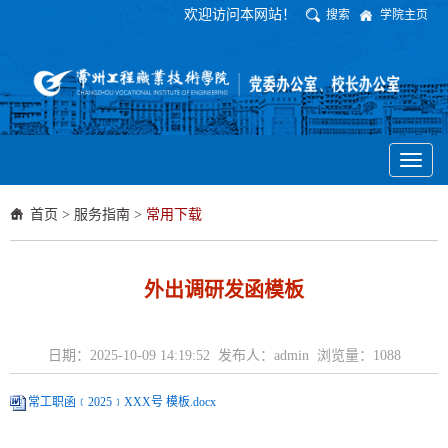
欢迎访问本网站！
搜索
学院主页
Toggl
naviga
首页
>
服务指南
>
常用下载
外出调研发函模板
日期：2025-10-09 14:19:52 发布人：admin 浏览量：
1088
常工职函﹝2025﹞XXX号 模板.docx