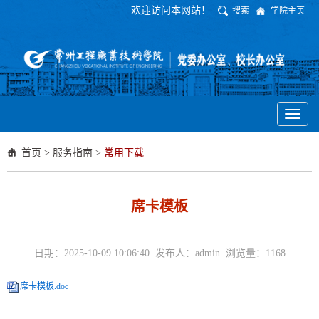
欢迎访问本网站！
搜索
学院主页
Toggl
naviga
首页
>
服务指南
>
常用下载
席卡模板
日期：2025-10-09 10:06:40 发布人：admin 浏览量：
1168
席卡模板.doc