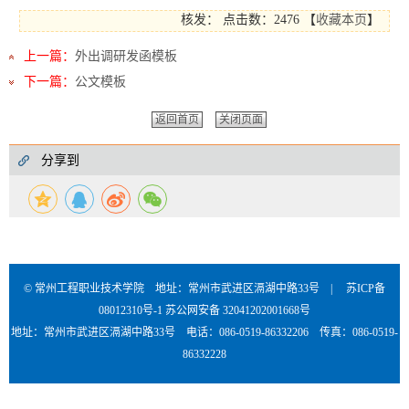
核发：
点击数：2476
【
收藏本页
】
上一篇：
外出调研发函模板
下一篇：
公文模板
返回首页
关闭页面
分享到
© 常州工程职业技术学院 地址：常州市武进区滆湖中路33号 |
苏ICP备
08012310号-1
苏公网安备 32041202001668号
地址：常州市武进区滆湖中路33号 电话：086-0519-86332206 传真：086-0519-
86332228